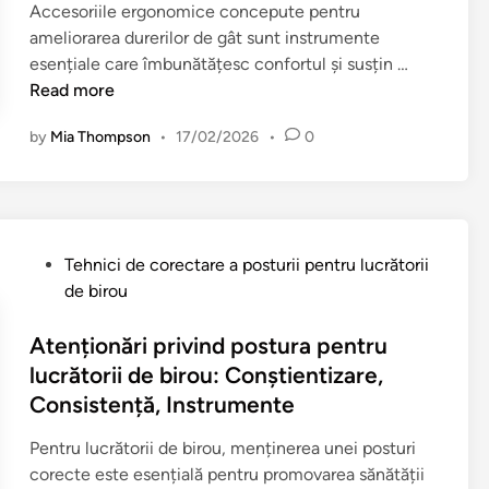
Accesoriile ergonomice concepute pentru
d
ameliorarea durerilor de gât sunt instrumente
i
A
esențiale care îmbunătățesc confortul și susțin …
n
c
Read more
c
by
Mia Thompson
•
17/02/2026
•
0
e
s
o
r
i
P
Tehnici de corectare a posturii pentru lucrătorii
i
o
de birou
e
s
r
t
Atenționări privind postura pentru
g
e
lucrătorii de birou: Conștientizare,
o
d
Consistență, Instrumente
n
i
o
n
Pentru lucrătorii de birou, menținerea unei posturi
m
corecte este esențială pentru promovarea sănătății
i