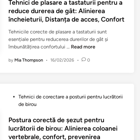
s
Tehnici de plasare a tastaturii pentru a
d
n
o
P
t
u
reduce durerea de gât: Alinierea
t
b
o
e
r
i
încheieturii, Distanța de acces, Confort
i
s
d
e
z
l
t
i
r
Tehnicile corecte de plasare a tastaturii sunt
a
i
u
n
i
esențiale pentru reducerea durerilor de gât și
r
t
r
T
l
îmbunătățirea confortului …
Read more
e
a
ă
e
o
,
t
M
by
Mia Thompson
•
16/02/2026
•
0
h
r
C
e
a
n
d
o
B
i
i
e
n
l
B
c
g
s
â
u
i
â
i
n
P
n
Tehnici de corectare a posturii pentru lucrătorii
d
t
s
d
o
ă
de birou
e
:
t
ă
s
l
p
s
e
p
t
Postura corectă de șezut pentru
a
l
u
n
e
e
M
lucrătorii de birou: Alinierea coloanei
a
p
ț
n
d
u
vertebrale, confort, prevenirea
s
o
ă
t