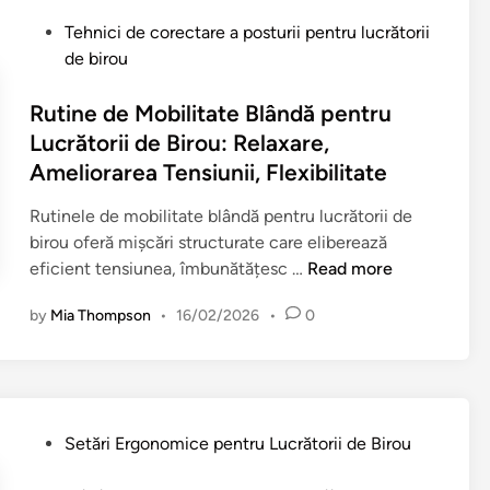
o
i
t
t
r
P
Tehnici de corectare a posturii pentru lucrătorii
r
o
r
i
o
de birou
i
a
u
i
s
,
r
p
d
t
Rutine de Mobilitate Blândă pentru
c
e
i
e
e
Lucrătorii de Birou: Relaxare,
o
V
c
b
d
n
Ameliorarea Tensiunii, Flexibilitate
i
i
i
i
f
z
o
r
n
Rutinele de mobilitate blândă pentru lucrătorii de
o
u
a
o
birou oferă mișcări structurate care eliberează
r
a
r
u
R
eficient tensiunea, îmbunătățesc …
Read more
t
l
e
:
u
e
î
by
Mia Thompson
•
16/02/2026
•
0
C
t
p
n
o
i
e
c
n
n
n
a
ș
e
t
z
t
d
r
P
u
Setări Ergonomice pentru Lucrătorii de Birou
i
e
u
o
l
e
M
o