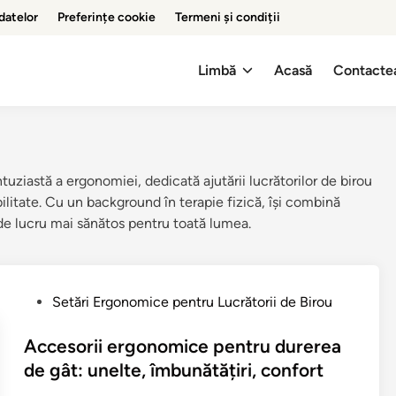
 datelor
Preferințe cookie
Termeni și condiții
Limbă
Acasă
Contacte
uziastă a ergonomiei, dedicată ajutării lucrătorilor de birou
ilitate. Cu un background în terapie fizică, își combină
 de lucru mai sănătos pentru toată lumea.
P
Setări Ergonomice pentru Lucrătorii de Birou
o
s
Accesorii ergonomice pentru durerea
t
de gât: unelte, îmbunătățiri, confort
e