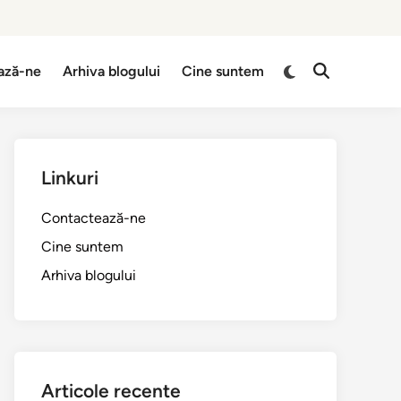
Switch
ază-ne
Arhiva blogului
Cine suntem
Open
to
Search
dark
mode
Linkuri
Contactează-ne
Cine suntem
Arhiva blogului
Articole recente