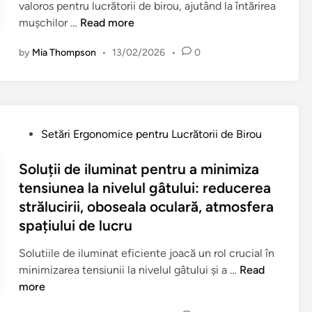
u
valoros pentru lucrătorii de birou, ajutând la întărirea
t
e
u
b
:
E
mușchilor …
Read more
r
ș
a
u
R
x
u
e
r
n
by
Mia Thompson
•
13/02/2026
•
0
e
e
m
z
e
ă
l
r
e
u
d
t
a
c
n
t
u
ă
x
i
t
p
c
ț
a
ț
e
e
e
i
P
Setări Ergonomice pentru Lucrătorii de Birou
r
i
,
n
d
r
o
e
i
C
t
u
e
s
Soluții de iluminat pentru a minimiza
,
i
o
r
r
a
t
tensiunea la nivelul gâtului: reducerea
A
z
n
u
e
c
e
m
strălucirii, oboseala oculară, atmosfera
o
ș
l
r
i
d
e
m
spațiului de lucru
t
u
e
r
i
l
e
i
c
a
c
n
Solutiile de iluminat eficiente joacă un rol crucial în
i
t
e
r
d
u
S
minimizarea tensiunii la nivelul gâtului și a …
Read
o
r
n
ă
e
l
o
more
r
i
t
t
g
a
l
a
c
i
o