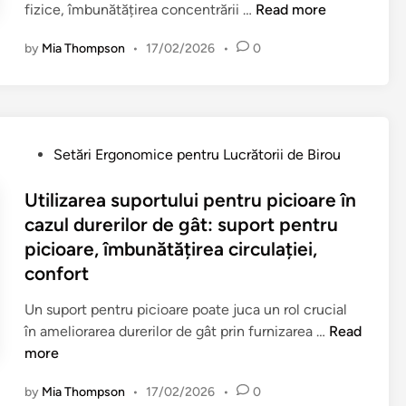
A
fizice, îmbunătățirea concentrării …
Read more
c
t
e
by
Mia Thompson
•
17/02/2026
•
0
e
p
n
e
ț
n
i
t
o
r
P
Setări Ergonomice pentru Lucrătorii de Birou
n
u
o
ă
d
s
Utilizarea suportului pentru picioare în
r
u
t
cazul durerilor de gât: suport pentru
i
r
e
picioare, îmbunătățirea circulației,
p
e
d
r
confort
r
i
i
e
n
Un suport pentru picioare poate juca un rol crucial
v
a
U
în ameliorarea durerilor de gât prin furnizarea …
Read
i
d
t
more
n
e
i
d
g
by
Mia Thompson
•
17/02/2026
•
0
l
p