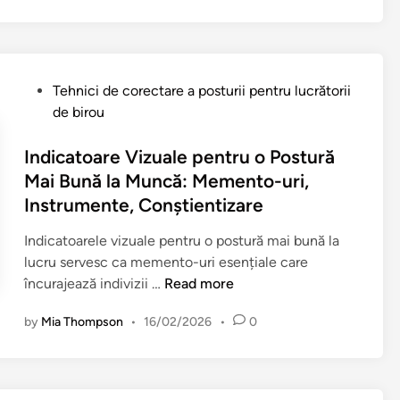
â
i
o
t
z
s
:
a
t
u
r
u
n
P
Tehnici de corectare a posturii pentru lucrătorii
e
r
e
o
de birou
a
a
l
s
s
p
t
t
Indicatoare Vizuale pentru o Postură
u
e
e
e
Mai Bună la Muncă: Memento-uri,
p
n
,
d
Instrumente, Conștientizare
o
t
î
i
r
r
m
n
Indicatoarele vizuale pentru o postură mai bună la
t
u
b
lucru servesc ca memento-uri esențiale care
u
l
u
I
încurajează indivizii …
Read more
l
u
n
n
u
c
by
Mia Thompson
•
16/02/2026
•
0
ă
d
i
r
t
i
p
ă
ă
c
e
t
ț
a
n