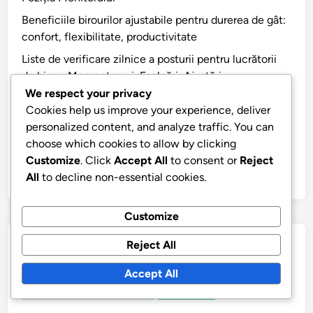
Beneficiile birourilor ajustabile pentru durerea de gât:
confort, flexibilitate, productivitate
Liste de verificare zilnice a posturii pentru lucrătorii
de birou: Memento-uri, Evaluări, Ajustări
We respect your privacy
Exerciții pentru gât în picioare pentru lucrătorii de
Cookies help us improve your experience, deliver
birou: Postură, Mobilitate, Relaxarea tensiunii
personalized content, and analyze traffic. You can
Idei de amenajare a spațiului de lucru pentru
choose which cookies to allow by clicking
ergonomie: optimizarea fluxului, accesibilitate,
Customize
. Click
Accept All
to consent or
Reject
ergonomie
All
to decline non-essential cookies.
Customize
Reject All
Căutare
Accept All
Search
for: