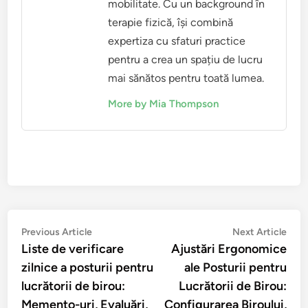
mobilitate. Cu un background în
terapie fizică, își combină
expertiza cu sfaturi practice
pentru a crea un spațiu de lucru
mai sănătos pentru toată lumea.
More by Mia Thompson
Post
Previous
Nex
Previous Article
Next Article
article:
artic
Liste de verificare
Ajustări Ergonomice
navigation
zilnice a posturii pentru
ale Posturii pentru
lucrătorii de birou:
Lucrătorii de Birou:
Memento-uri, Evaluări,
Configurarea Biroului,