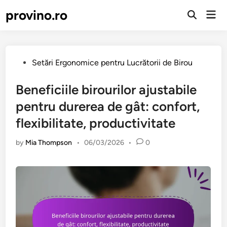
Skip
provino.ro
Mai
to
Open
Men
Search
content
Posted
Setări Ergonomice pentru Lucrătorii de Birou
in
Beneficiile birourilor ajustabile
pentru durerea de gât: confort,
flexibilitate, productivitate
by
Mia Thompson
•
06/03/2026
•
0