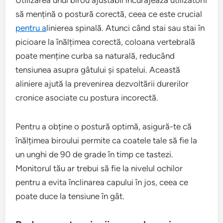
Utilizarea unui birou ajustabil încurajează utilizatorii
să mențină o postură corectă, ceea ce este crucial
pentru a
linierea spinală. Atunci când stai sau stai în
picioare la înălțimea corectă, coloana vertebrală
poate menține curba sa naturală, reducând
tensiunea asupra gâtului și spatelui. Această
aliniere ajută la prevenirea dezvoltării durerilor
cronice asociate cu postura incorectă.
Pentru a obține o postură optimă, asigură-te că
înălțimea biroului permite ca coatele tale să fie la
un unghi de 90 de grade în timp ce tastezi.
Monitorul tău ar trebui să fie la nivelul ochilor
pentru a evita înclinarea capului în jos, ceea ce
poate duce la tensiune în gât.