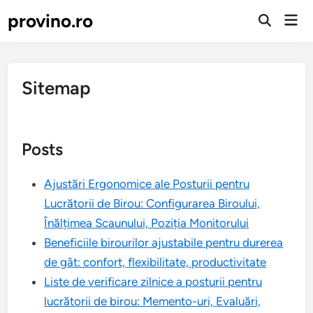
Skip
provino.ro
Mai
to
Open
Men
Search
content
Sitemap
Posts
Ajustări Ergonomice ale Posturii pentru
Lucrătorii de Birou: Configurarea Biroului,
Înălțimea Scaunului, Poziția Monitorului
Beneficiile birourilor ajustabile pentru durerea
de gât: confort, flexibilitate, productivitate
Liste de verificare zilnice a posturii pentru
lucrătorii de birou: Memento-uri, Evaluări,