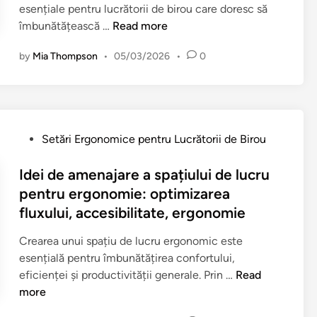
e
d
esențiale pentru lucrătorii de birou care doresc să
r
p
e
E
îmbunătățească …
Read more
e
e
B
x
z
n
by
Mia Thompson
•
05/03/2026
•
0
i
e
i
t
r
r
l
r
o
c
n
u
u
i
i
d
:
ț
c
P
u
Setări Ergonomice pentru Lucrătorii de Birou
C
i
e
o
r
o
i
a
s
Idei de amenajare a spațiului de lucru
e
n
p
p
t
r
pentru ergonomie: optimizarea
f
e
o
e
e
fluxului, accesibilitate, ergonomie
i
n
s
d
a
g
t
t
i
d
Crearea unui spațiu de lucru ergonomic este
u
r
u
n
e
esențială pentru îmbunătățirea confortului,
r
u
r
g
I
eficienței și productivității generale. Prin …
Read
a
g
i
â
d
more
r
â
i
t
e
e
t