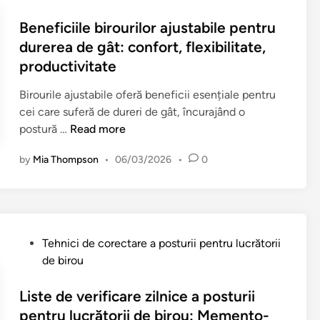
o
E
s
Beneficiile birourilor ajustabile pentru
r
t
durerea de gât: confort, flexibilitate,
g
e
productivitate
o
d
n
i
Birourile ajustabile oferă beneficii esențiale pentru
o
n
cei care suferă de dureri de gât, încurajând o
m
B
postură …
Read more
i
e
c
by
Mia Thompson
•
06/03/2026
•
0
n
e
e
a
f
l
i
e
c
P
P
Tehnici de corectare a posturii pentru lucrătorii
i
o
o
de birou
i
s
s
l
t
t
Liste de verificare zilnice a posturii
e
u
e
pentru lucrătorii de birou: Memento-
b