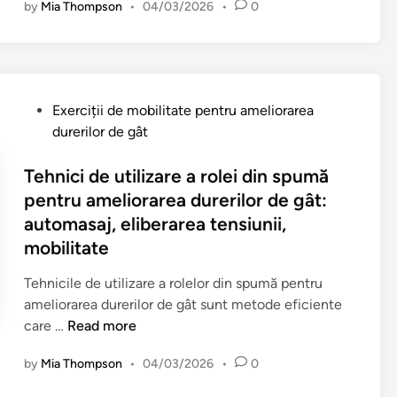
p
by
Mia Thompson
•
04/03/2026
•
0
:
i
a
î
e
c
d
B
n
n
o
e
i
p
t
n
a
r
i
r
f
m
o
c
P
u
Exerciții de mobilitate pentru ameliorarea
o
e
u
i
o
l
durerilor de gât
r
n
l
o
s
u
t
a
u
a
t
Tehnici de utilizare a rolei din spumă
c
,
j
i
r
e
r
pentru ameliorarea durerilor de gât:
f
a
,
e
d
ă
automasaj, eliberarea tensiunii,
l
r
Î
p
i
t
e
e
mobilitate
n
e
n
o
x
a
ă
n
r
Tehnicile de utilizare a rolelor din spumă pentru
i
s
l
t
i
ameliorarea durerilor de gât sunt metode eficiente
b
p
ț
r
i
T
care …
Read more
i
a
i
u
d
e
l
ț
m
l
by
Mia Thompson
•
04/03/2026
e
•
0
h
i
i
e
u
b
n
t
u