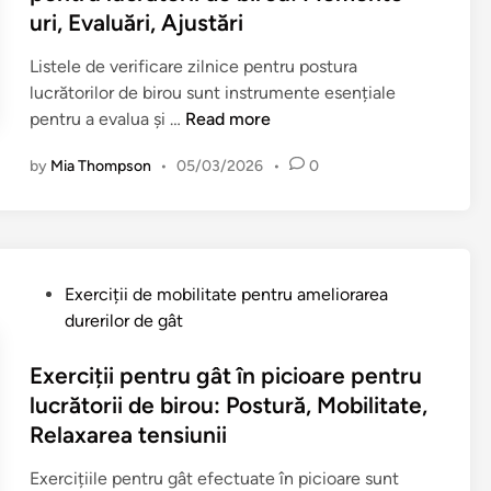
r
d
uri, Evaluări, Ajustări
i
i
i
r
i
n
Listele de verificare zilnice pentru postura
o
p
lucrătorilor de birou sunt instrumente esențiale
u
e
L
pentru a evalua și …
Read more
r
n
i
i
t
by
Mia Thompson
•
05/03/2026
•
0
s
l
r
t
o
u
e
r
L
d
a
u
e
j
P
c
Exerciții de mobilitate pentru ameliorarea
v
u
o
r
durerilor de gât
e
s
s
ă
r
t
t
Exerciții pentru gât în picioare pentru
t
i
a
e
o
lucrătorii de birou: Postură, Mobilitate,
f
b
d
r
Relaxarea tensiunii
i
i
i
i
c
l
n
i
Exercițiile pentru gât efectuate în picioare sunt
a