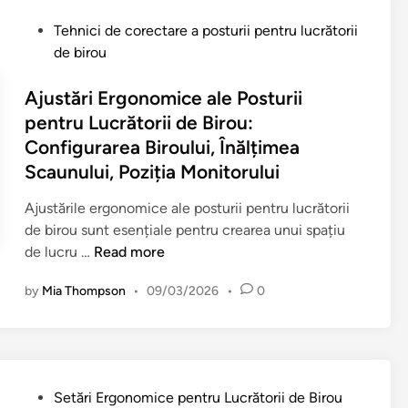
P
Tehnici de corectare a posturii pentru lucrătorii
o
de birou
s
t
Ajustări Ergonomice ale Posturii
e
pentru Lucrătorii de Birou:
d
Configurarea Biroului, Înălțimea
i
Scaunului, Poziția Monitorului
n
Ajustările ergonomice ale posturii pentru lucrătorii
de birou sunt esențiale pentru crearea unui spațiu
A
de lucru …
Read more
j
by
Mia Thompson
•
09/03/2026
•
0
u
s
t
ă
r
P
Setări Ergonomice pentru Lucrătorii de Birou
i