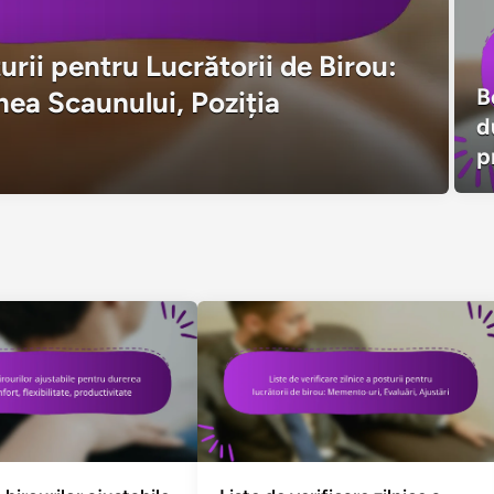
rii pentru Lucrătorii de Birou:
B
mea Scaunului, Poziția
d
p