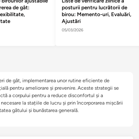
 birourilor ajustabile
Liste de verificare zilnice a
rerea de gât:
posturii pentru lucrătorii de
exibilitate,
birou: Memento-uri, Evaluări,
itate
Ajustări
05/03/2026
eri de gât, implementarea unor rutine eficiente de
ială pentru ameliorare și prevenire. Aceste strategii se
ectă a corpului pentru a reduce disconfortul și a
 necesare la stațiile de lucru și prin încorporarea mișcării
tatea gâtului și bunăstarea generală.