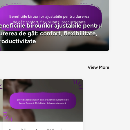
eneficiile birourilor ajustabile pentru
Beneficiile birourilor ajustabile pentru
urerea de gât: confort, flexibilitate,
confort, flexibilitate, productivitate
roductivitate
View More