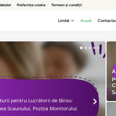
 datelor
Preferințe cookie
Termeni și condiții
Limbă
Acasă
Contacte
A
p
C
S