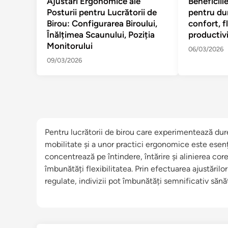
Ajustări Ergonomice ale
Beneficiile
Posturii pentru Lucrătorii de
pentru du
Birou: Configurarea Biroului,
confort, fl
Înălțimea Scaunului, Poziția
productiv
Monitorului
06/03/2026
09/03/2026
Pentru lucrătorii de birou care experimentează dur
mobilitate și a unor practici ergonomice este esenț
concentrează pe întindere, întărire și alinierea cor
îmbunătăți flexibilitatea. Prin efectuarea ajustărilor
regulate, indivizii pot îmbunătăți semnificativ sănă