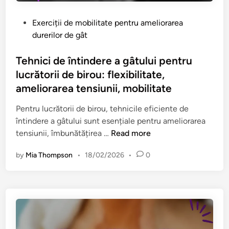
l
m
i
u
i
i
u
c
P
Exerciții de mobilitate pentru ameliorarea
b
c
n
r
o
durerilor de gât
e
e
i
ă
s
r
P
i
t
t
Tehnici de întindere a gâtului pentru
a
e
o
e
lucrătorii de birou: flexibilitate,
r
r
r
d
ameliorarea tensiunii, mobilitate
e
s
i
i
a
o
i
n
Pentru lucrătorii de birou, tehnicile eficiente de
t
n
d
întindere a gâtului sunt esențiale pentru ameliorarea
e
a
e
T
tensiunii, îmbunătățirea …
Read more
n
l
B
e
s
i
by
Mia Thompson
•
18/02/2026
•
0
i
h
i
z
r
n
u
a
o
i
n
t
u
c
i
e
:
i
i
p
R
d
,
e