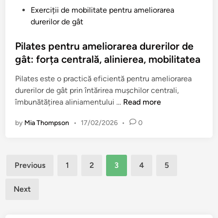
a
l
u
P
Exerciții de mobilitate pentru ameliorarea
m
i
r
o
durerilor de gât
e
t
e
s
l
a
r
t
Pilates pentru ameliorarea durerilor de
i
t
i
e
gât: forța centrală, alinierea, mobilitatea
o
e
l
d
r
a
Pilates este o practică eficientă pentru ameliorarea
o
i
a
U
durerilor de gât prin întărirea mușchilor centrali,
r
n
r
m
P
îmbunătățirea aliniamentului …
Read more
d
e
e
i
e
a
r
by
Mia Thompson
•
17/02/2026
•
0
l
g
t
i
a
â
e
l
t
t
n
o
Posts
e
:
Previous
1
2
3
4
5
s
r
s
s
pagination
i
p
p
u
u
Next
e
e
p
n
n
n
o
i
t