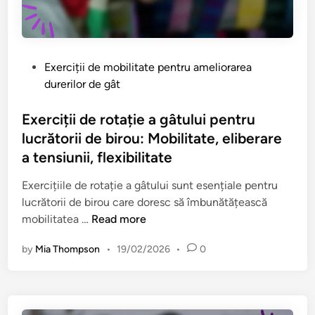
e
i
u
,
c
L
R
e
u
e
a
c
P
Exerciții de mobilitate pentru ameliorarea
l
l
r
o
durerilor de gât
a
e
ă
s
x
g
t
t
Exerciții de rotație a gâtului pentru
a
â
o
e
lucrătorii de birou: Mobilitate, eliberare
r
t
r
d
a tensiunii, flexibilitate
e
u
i
i
,
l
i
n
Exercițiile de rotație a gâtului sunt esențiale pentru
C
u
d
lucrătorii de birou care doresc să îmbunătățească
o
i
e
E
mobilitatea …
Read more
r
p
B
x
e
e
by
Mia Thompson
•
19/02/2026
•
0
i
e
c
n
r
r
t
t
o
c
a
r
u
i
r
u