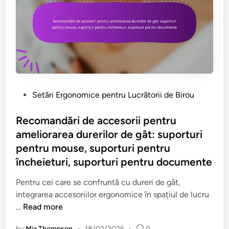
u
e
f
n
t
î
l
t
i
n
e
r
n
t
x
u
e
i
i
D
S
n
b
u
t
d
i
r
r
e
l
e
P
Setări Ergonomice pentru Lucrătorii de Birou
u
r
i
r
o
c
e
t
i
s
Recomandări de accesorii pentru
t
a
a
d
t
ameliorarea durerilor de gât: suporturi
u
g
t
e
e
pentru mouse, suporturi pentru
r
â
e
G
d
încheieturi, suporturi pentru documente
a
t
â
i
t
u
t
n
Pentru cei care se confruntă cu dureri de gât,
e
l
:
integrarea accesoriilor ergonomice în spațiul de lucru
,
u
N
R
…
Read more
E
i
e
e
v
p
v
by
Mia Thompson
•
18/02/2026
•
0