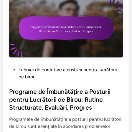
:
ț
e
l
E
i
u
x
i
c
e
d
r
r
e
ă
c
r
t
i
o
o
ț
t
r
i
a
i
i
ț
i
P
Tehnici de corectare a posturii pentru lucrătorii
,
i
d
o
de birou
Î
e
e
s
n
a
b
t
Programe de Îmbunătățire a Posturii
t
g
i
e
pentru Lucrătorii de Birou: Rutine
i
â
r
d
Structurate, Evaluări, Progres
n
t
o
i
d
u
u
n
Programele de îmbunătățire a posturii pentru lucrătorii
e
l
:
de birou sunt esențiale în abordarea problemelor
r
u