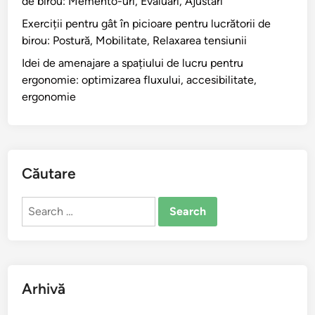
de birou: Memento-uri, Evaluări, Ajustări
i
p
:
l
Exerciții pentru gât în picioare pentru lucrătorii de
o
A
o
birou: Postură, Mobilitate, Relaxarea tensiunii
r
m
r
t
Idei de amenajare a spațiului de lucru pentru
p
d
u
ergonomie: optimizarea fluxului, accesibilitate,
l
e
r
ergonomie
i
g
i
t
â
p
u
t
e
d
:
n
i
Căutare
f
t
n
o
r
e
Search
r
u
a
for:
ț
î
M
a
n
i
c
c
ș
e
h
c
Arhivă
n
e
ă
t
i