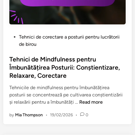
P
Tehnici de corectare a posturii pentru lucrătorii
o
de birou
s
t
Tehnici de Mindfulness pentru
e
Îmbunătățirea Posturii: Conștientizare,
d
Relaxare, Corectare
i
n
Tehnicile de mindfulness pentru îmbunătățirea
posturii se concentrează pe cultivarea conștientizării
T
și relaxării pentru a îmbunătăți …
Read more
e
by
Mia Thompson
•
19/02/2026
•
0
h
n
i