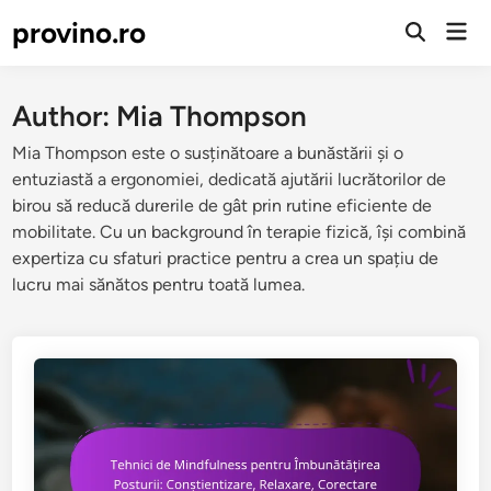
Skip
provino.ro
Mai
to
Open
Men
Search
content
Author:
Mia Thompson
Mia Thompson este o susținătoare a bunăstării și o
entuziastă a ergonomiei, dedicată ajutării lucrătorilor de
birou să reducă durerile de gât prin rutine eficiente de
mobilitate. Cu un background în terapie fizică, își combină
expertiza cu sfaturi practice pentru a crea un spațiu de
lucru mai sănătos pentru toată lumea.