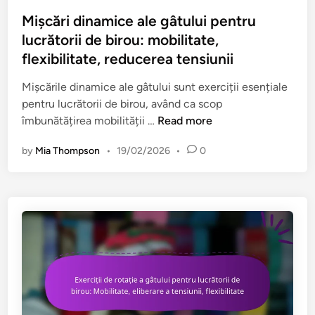
t
s
o
u
t
Mișcări dinamice ale gâtului pentru
s
r
e
lucrătorii de birou: mobilitate,
t
i
d
flexibilitate, reducerea tensiunii
u
i
i
r
:
n
Mișcările dinamice ale gâtului sunt exerciții esențiale
i
C
pentru lucrătorii de birou, având ca scop
i
o
M
îmbunătățirea mobilității …
Read more
G
n
i
h
by
Mia Thompson
•
19/02/2026
•
0
ș
ș
i
t
c
d
i
ă
a
e
r
t
n
i
e
t
d
p
i
i
e
z
n
n
a
a
t
r
m
r