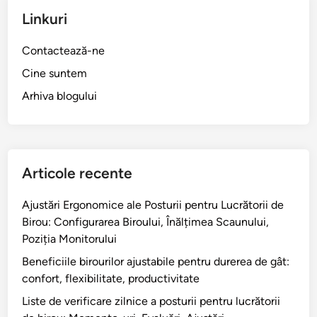
t
r
i
r
Linkuri
r
t
,
u
u
u
m
L
Contactează-ne
a
r
o
u
m
i
Cine suntem
b
c
e
p
i
r
Arhiva blogului
l
e
l
ă
i
n
i
t
o
t
t
o
r
r
a
r
a
Articole recente
u
t
i
r
m
e
i
e
Ajustări Ergonomice ale Posturii pentru Lucrătorii de
o
d
a
Birou: Configurarea Biroului, Înălțimea Scaunului,
u
e
d
Poziția Monitorului
s
B
u
e
Beneficiile birourilor ajustabile pentru durerea de gât:
i
r
,
confort, flexibilitate, productivitate
r
e
s
o
Liste de verificare zilnice a posturii pentru lucrătorii
r
u
u