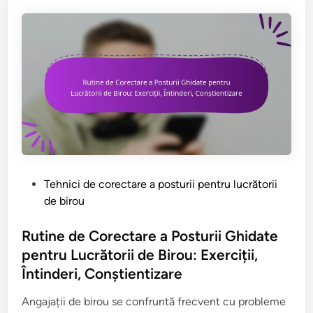
c
i
d
e
M
i
n
d
f
u
l
P
Tehnici de corectare a posturii pentru lucrătorii
n
o
de birou
e
s
s
t
Rutine de Corectare a Posturii Ghidate
s
e
pentru Lucrătorii de Birou: Exerciții,
p
d
Întinderi, Conștientizare
e
i
n
n
Angajații de birou se confruntă frecvent cu probleme
t