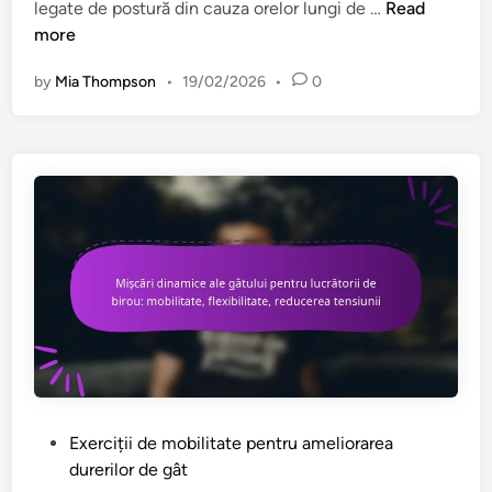
R
legate de postură din cauza orelor lungi de …
Read
r
u
more
u
t
Î
by
Mia Thompson
•
19/02/2026
•
0
i
m
n
b
e
u
d
n
e
ă
C
t
o
ă
r
ț
e
i
c
r
t
e
a
a
r
P
e
o
P
Exerciții de mobilitate pentru ameliorarea
a
s
o
durerilor de gât
P