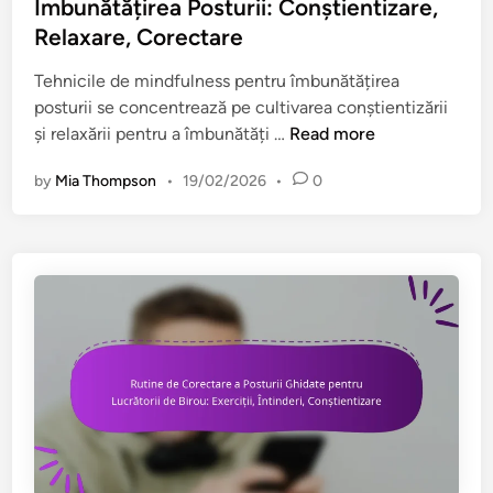
e
Îmbunătățirea Posturii: Conștientizare,
d
Relaxare, Corectare
i
n
Tehnicile de mindfulness pentru îmbunătățirea
posturii se concentrează pe cultivarea conștientizării
T
și relaxării pentru a îmbunătăți …
Read more
e
by
Mia Thompson
•
19/02/2026
•
0
h
n
i
c
i
d
e
M
i
n
d
f