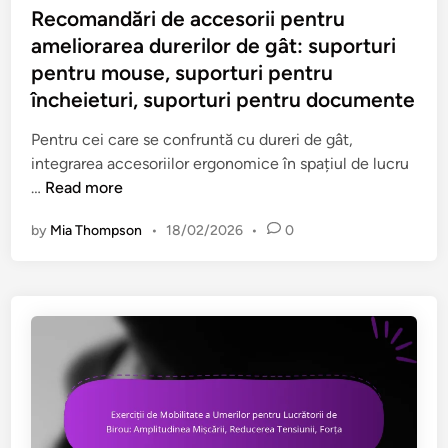
c
e
t
i
s
Recomandări de accesorii pentru
t
a
a
d
t
ameliorarea durerilor de gât: suporturi
u
g
t
e
e
pentru mouse, suporturi pentru
r
â
e
G
d
încheieturi, suporturi pentru documente
a
t
â
i
t
u
t
n
Pentru cei care se confruntă cu dureri de gât,
e
l
:
integrarea accesoriilor ergonomice în spațiul de lucru
,
u
N
R
…
Read more
E
i
e
e
v
p
v
by
Mia Thompson
•
18/02/2026
•
0
c
a
e
o
o
l
n
i
m
u
t
I
a
ă
r
n
n
r
u
d
d
i
l
i
ă
,
u
v
r
P
c
i
i
r
r
d