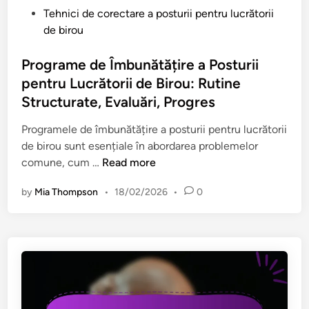
i
ț
i
P
Tehnici de corectare a posturii pentru lucrătorii
,
i
d
o
de birou
Î
e
e
s
n
a
b
t
Programe de Îmbunătățire a Posturii
t
g
i
e
pentru Lucrătorii de Birou: Rutine
i
â
r
d
Structurate, Evaluări, Progres
n
t
o
i
d
u
u
n
Programele de îmbunătățire a posturii pentru lucrătorii
e
l
:
de birou sunt esențiale în abordarea problemelor
r
u
m
P
comune, cum …
Read more
i
i
o
r
,
p
by
Mia Thompson
•
18/02/2026
•
0
b
o
C
e
i
g
o
n
l
r
n
t
i
a
ș
r
t
m
t
u
a
e
i
l
t
d
e
u