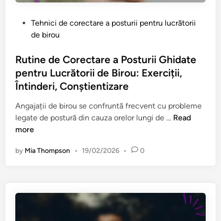
u
l
P
Tehnici de corectare a posturii pentru lucrătorii
n
o
de birou
e
s
s
t
Rutine de Corectare a Posturii Ghidate
s
e
pentru Lucrătorii de Birou: Exerciții,
p
d
Întinderi, Conștientizare
e
i
n
n
Angajații de birou se confruntă frecvent cu probleme
t
R
legate de postură din cauza orelor lungi de …
Read
r
u
more
u
t
Î
by
Mia Thompson
•
19/02/2026
•
0
i
m
n
b
e
u
d
n
e
ă
C
t