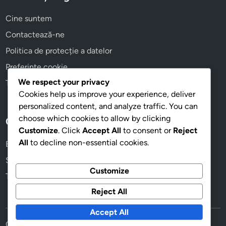
e
i
o
r
Cine suntem
e
r
e
r
t
Contactează-ne
a
e
u
Politica de protecție a datelor
T
a
r
e
Preferințe cookie
,
i
n
m
p
We respect your privacy
Termeni și condiții
s
o
e
Cookies help us improve your experience, deliver
i
b
n
personalized content, and analyze traffic. You can
u
i
t
choose which cookies to allow by clicking
Categorii
n
l
r
Customize
. Click
Accept All
to consent or
Reject
i
i
u
All
to decline non-essential cookies.
Exerciții de mobilitate pentru ameliorarea durerilor de gât
i
t
d
Setări Ergonomice pentru Lucrătorii de Birou
,
a
o
Customize
F
Tehnici de corectare a posturii pentru lucrătorii de birou
t
c
o
e
u
Reject All
r
a
m
ț
Accept All
e
a
Copyright © 2026
provino.ro
.