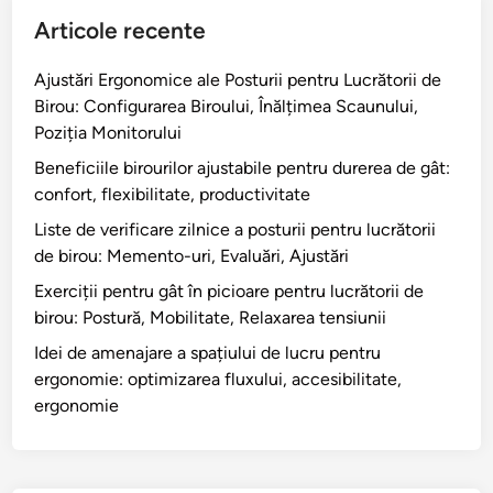
r
a
r
a
Articole recente
u
t
i
r
m
e
i
e
Ajustări Ergonomice ale Posturii pentru Lucrătorii de
o
d
a
Birou: Configurarea Biroului, Înălțimea Scaunului,
u
e
d
Poziția Monitorului
s
B
u
e
Beneficiile birourilor ajustabile pentru durerea de gât:
i
r
,
confort, flexibilitate, productivitate
r
e
s
o
Liste de verificare zilnice a posturii pentru lucrătorii
r
u
u
de birou: Memento-uri, Evaluări, Ajustări
i
p
:
l
Exerciții pentru gât în picioare pentru lucrătorii de
o
A
o
birou: Postură, Mobilitate, Relaxarea tensiunii
r
m
r
t
Idei de amenajare a spațiului de lucru pentru
p
d
u
ergonomie: optimizarea fluxului, accesibilitate,
l
e
r
ergonomie
i
g
i
t
â
p
u
t
e
d