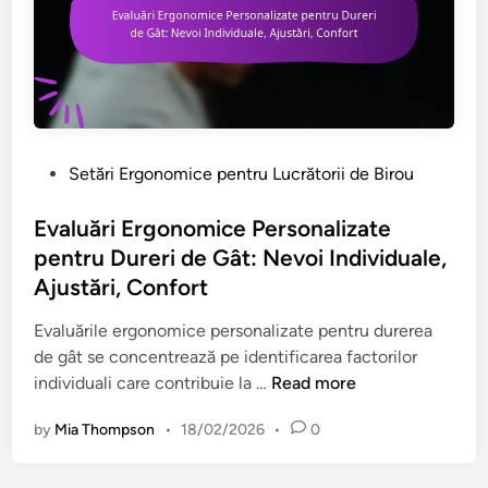
e
e
n
c
,
Î
t
r
f
m
i
ă
l
b
z
t
e
u
a
o
x
n
r
r
i
ă
e
i
P
Setări Ergonomice pentru Lucrătorii de Birou
b
t
i
o
i
ă
d
s
Evaluări Ergonomice Personalizate
l
ț
e
t
pentru Dureri de Gât: Nevoi Individuale,
i
i
b
e
Ajustări, Confort
t
r
i
d
a
e
r
i
Evaluările ergonomice personalizate pentru durerea
t
a
o
n
de gât se concentrează pe identificarea factorilor
e
P
u
E
individuali care contribuie la …
Read more
,
o
:
v
r
s
by
Mia Thompson
•
18/02/2026
•
0
M
a
e
t
o
l
d
u
b
u