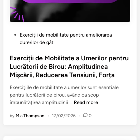
d
o
ă
u
e
g
t
a
a
r
o
l
c
e
r
e
c
s
i
P
Exerciții de mobilitate pentru ameliorarea
,
e
i
o
durerilor de gât
A
s
d
s
j
o
e
t
Exerciții de Mobilitate a Umerilor pentru
u
r
b
e
Lucrătorii de Birou: Amplitudinea
s
i
i
d
Mișcării, Reducerea Tensiunii, Forța
t
i
r
i
ă
p
o
n
Exercițiile de mobilitate a umerilor sunt esențiale
r
e
u
pentru lucrătorii de birou, având ca scop
i
n
:
E
îmbunătățirea amplitudinii …
Read more
,
t
f
x
C
r
l
by
Mia Thompson
•
17/02/2026
•
0
e
o
u
e
r
n
a
x
c
f
m
i
i