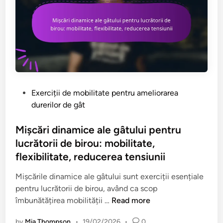
o
ă
r
ț
e
i
c
r
t
e
a
a
r
P
e
o
P
Exerciții de mobilitate pentru ameliorarea
a
s
o
durerilor de gât
P
t
s
o
u
t
Mișcări dinamice ale gâtului pentru
s
r
e
lucrătorii de birou: mobilitate,
t
i
d
flexibilitate, reducerea tensiunii
u
i
i
r
:
n
Mișcările dinamice ale gâtului sunt exerciții esențiale
i
C
pentru lucrătorii de birou, având ca scop
i
o
M
îmbunătățirea mobilității …
Read more
G
n
i
h
by
Mia Thompson
•
19/02/2026
•
0