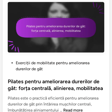
o
e
b
ț
r
l
i
i
t
i
l
i
o
i
d
r
t
e
a
a
M
r
t
o
e
e
b
a
,
i
d
a
l
u
P
Exerciții de mobilitate pentru ameliorarea
m
i
r
o
durerilor de gât
e
t
e
s
l
a
r
t
Pilates pentru ameliorarea durerilor de
i
t
i
e
gât: forța centrală, alinierea, mobilitatea
o
e
l
d
r
a
Pilates este o practică eficientă pentru ameliorarea
o
i
a
U
durerilor de gât prin întărirea mușchilor centrali,
r
n
r
m
P
îmbunătățirea aliniamentului …
Read more
d