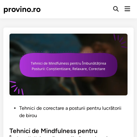
Skip
provino.ro
Mai
to
Open
Men
Search
content
P
Tehnici de corectare a posturii pentru lucrătorii
o
de birou
s
t
Tehnici de Mindfulness pentru